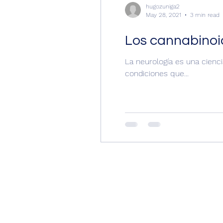
hugozuniga2
May 28, 2021
3 min read
Los cannabinoid
La neurología es una cienc
condiciones que...
Contacto
dr.zunigautor@gmail.com