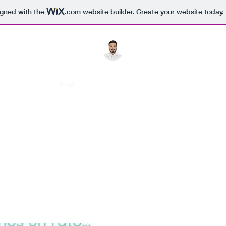
igned with the
.com
website builder. Create your website today.
nicio
Reservas
Blog
Servicios
Trayectoria
Enlaces y Entrevist