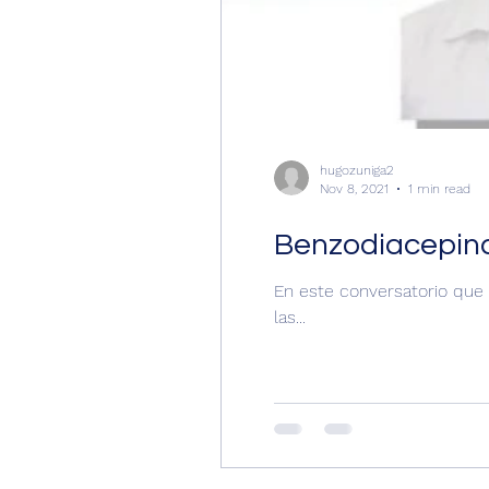
hugozuniga2
Nov 8, 2021
1 min read
Benzodiacepinas
En este conversatorio que 
las...