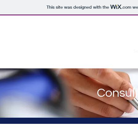
This site was designed with the
.com
web
Inicio
Reservas
Blog
Se
Consult