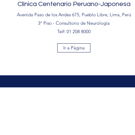
Clínica Centenario Peruano-Japonesa
Avenida Paso de los Andes 675, Pueblo Libre, Lima, Perú
3° Piso - Consultorio de Neurología
Telf: 01 208 8000
Ir a Página
Contacto
Seguir
dr.zunigautor@gmail.com
+51 960 271 392